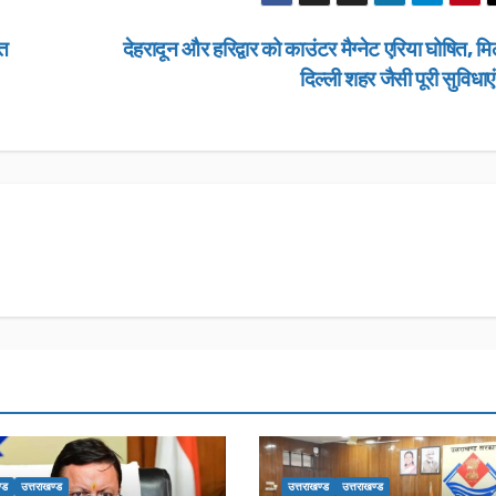
ित
देहरादून और हरिद्वार को काउंटर मैग्नेट एरिया घोषित, मि
दिल्ली शहर जैसी पूरी सुविधाए
उत्तराखण्ड
उत्तराखण्ड
लंबित राजस्व 
डीएम सख्त, ए
मामलों के शीघ
JANUARY 22
के आदेश…
NEWS DESK
्ड
उत्तराखण्ड
उत्तराखण्ड
उत्तराखण्ड