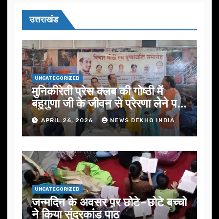
उत्तराखंड
UNCATEGORIZED
मुनिकीरेती प्रेस क्लब की गोष्ठी में
बहुगुणा जी के जीवन से प्रेरणा लेने पर
जोर
APRIL 26, 2026
NEWS DEKHO INDIA
UNCATEGORIZED
जन्मदिन के अवसर प़र छोटे-छोटे बच्चो
ने किया सुंदरकांड पाठ