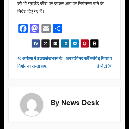
को भी ग्राउंड जीरो पर जाकर आग पर नियंत्रण पाने के
निर्देश दिए गए हैं।
F
M
E
S
a
a
m
h
c
st
ail
ar
e
o
e
Post
अयोध्या में उत्तराखंड भवन के
अब हाईवे पर नहीं चलेंगे ई रिक्शा व
b
d
निर्माण का रास्ता साफ
ई ऑटो
navigation
o
o
o
n
k
By
News Desk