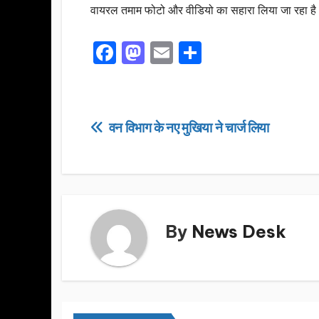
वायरल तमाम फोटो और वीडियो का सहारा लिया जा रहा है।
F
M
E
S
a
a
m
h
c
st
ail
ar
e
o
e
Post
वन विभाग के नए मुखिया ने चार्ज लिया
b
d
navigation
o
o
o
n
k
By
News Desk