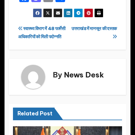
a
a
m
h
c
st
ail
ar
e
o
e
Post
स्वास्थ्य विभाग में 48 फार्मेसी
उत्तराखंड में मानसून की दस्तक
b
d
अधिकारियों को मिली पदोन्नति
navigation
o
o
o
n
k
By
News Desk
Related Post