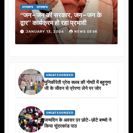
उत्तराखण्ड
उत्तराखण्ड
सरकार, जन–जन के
यूजेवीएन लिमिटेड की 132वीं 
 हो रहा प्रभावी
में कई अहम प्रस्तावों को मंजू
 2026
NEWS DESK
JANUARY 13, 2026
NEWS
UNCATEGORIZED
मुनिकीरेती प्रेस क्लब की गोष्ठी में बहुगुणा
जी के जीवन से प्रेरणा लेने पर जोर
UNCATEGORIZED
जन्मदिन के अवसर प़र छोटे-छोटे बच्चो ने
किया सुंदरकांड पाठ