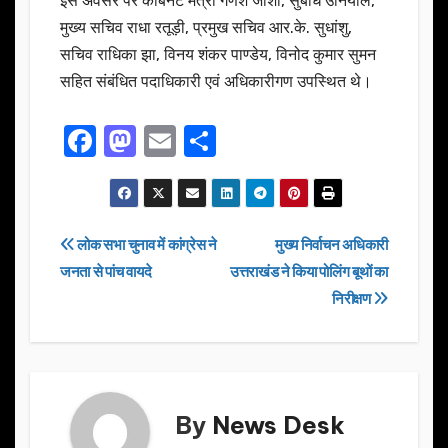
इस अवसर पर कैबिनेट मंत्री गणेश जोशी, सुबोध उनियाल,
मुख्य सचिव राधा रतूड़ी, प्रमुख सचिव आर.के. सुधांशु,
सचिव राधिका झा, विनय शंकर पाण्डेय, विनोद कुमार सुमन
सहित संबंधित पदाधिकारी एवं अधिकारीगण उपस्थित थे।
F
M
E
S
a
a
m
h
c
st
ail
ar
e
o
e
Post
लोक सभा चुनाव में कांग्रेस ने
मुख्य निर्वाचन अधिकारी
b
d
जनता से पांच वायदे
उत्तराखंड ने किया पोलिंग बूथों का
navigation
o
o
निरीक्षण
o
n
k
By
News Desk