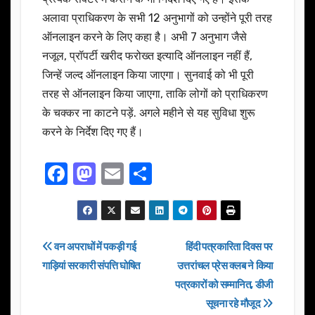
अलावा प्राधिकरण के सभी 12 अनुभागों को उन्होंने पूरी तरह
ऑनलाइन करने के लिए कहा है। अभी 7 अनुभाग जैसे
नजूल, प्रॉपर्टी खरीद फरोख्त इत्यादि ऑनलाइन नहीं हैं,
जिन्हें जल्द ऑनलाइन किया जाएगा। सुनवाई को भी पूरी
तरह से ऑनलाइन किया जाएगा, ताकि लोगों को प्राधिकरण
के चक्कर ना काटने पड़ें. अगले महीने से यह सुविधा शुरू
करने के निर्देश दिए गए हैं।
F
M
E
S
a
a
m
h
c
st
ail
ar
e
o
e
Post
वन अपराधों में पकड़ी गई
हिंदी पत्रकारिता दिवस पर
b
d
गाड़ियां सरकारी संपत्ति घोषित
उत्तरांचल प्रेस क्लब ने किया
navigation
o
o
पत्रकारों को सम्मानित, डीजी
o
n
सूचना रहे मौजूद