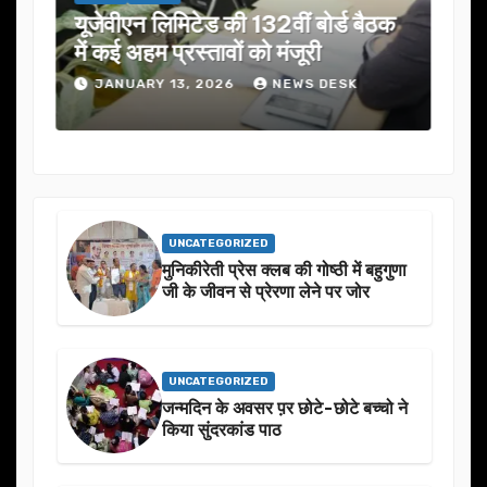
यूजेवीएन लिमिटेड की 132वीं बोर्ड बैठक
जनता
में कई अहम प्रस्तावों को मंजूरी
ने स
JANUARY 13, 2026
NEWS DESK
J
UNCATEGORIZED
मुनिकीरेती प्रेस क्लब की गोष्ठी में बहुगुणा
जी के जीवन से प्रेरणा लेने पर जोर
UNCATEGORIZED
जन्मदिन के अवसर प़र छोटे-छोटे बच्चो ने
किया सुंदरकांड पाठ