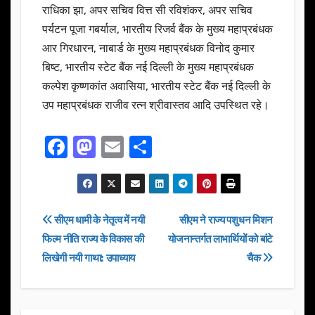
राधिका झा, अपर सचिव वित्त सी रविशंकर, अपर सचिव
पर्यटन पूजा गबर्याल, भारतीय रिजर्व बैंक के मुख्य महाप्रबंधक
आर गिरधारन, नाबार्ड के मुख्य महाप्रबंधक विनोद कुमार
बिष्ट, भारतीय स्टेट बैंक नई दिल्ली के मुख्य महाप्रबंधक
कल्पेश कृष्णकांत अवासिया, भारतीय स्टेट बैंक नई दिल्ली के
उप महाप्रबंधक राजीव रत्न श्रीवास्तव आदि उपस्थित रहे।
F
M
E
S
a
a
m
h
c
st
ail
ar
e
o
e
Post
सीएम धामी के नेतृत्व में नयी
सीएम ने राज्य पशुधन मिशन
b
d
फिल्म नीति राज्य के विकास की
योजनान्तर्गत लाभार्थियों को बांटे
navigation
o
o
लिखेगी नयी गाथा: उपाध्याय
चैक
o
n
k