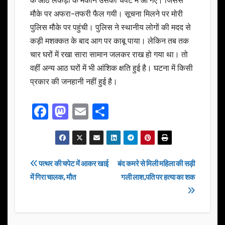
के आठ लकड़ी के मकान उसकी चपेट में आ गए। जिससे
मौके पर अफरा-तफरी फैल गयी। सूचना मिलने पर मोरी
पुलिस मौके पर पहुंची। पुलिस ने स्थानीय लोगों की मदद से
कड़ी मशक्कत के बाद आग पर काबू पाया। लेकिन तब तक
चार घरों में रखा सारा सामान जलकर राख हो गया था। तो
वहीं अन्य आठ घरों में भी आंशिक क्षति हुई है। घटना में किसी
प्रकार की जनहानी नहीं हुई है।
F
M
E
S
a
a
m
h
c
st
ail
ar
e
o
e
Post
पत्थर की चपेट में आकर खाई
बंद कमरे से मिली महिला की सड़ी
b
d
में गिरा चालक, मौत
गली लाश,पति पर हत्या का शक
navigation
o
o
o
n
k