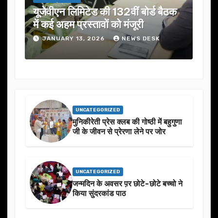
यूजेवीएन लिमिटेड की 132वीं बोर्ड बैठक
जनता
में कई अहम प्रस्तावों को मंजूरी
ने स
JANUARY 13, 2026
NEWS DESK
J
UNCATEGORIZED
मुनिकीरेती प्रेस क्लब की गोष्ठी में बहुगुणा
जी के जीवन से प्रेरणा लेने पर जोर
UNCATEGORIZED
जन्मदिन के अवसर प़र छोटे-छोटे बच्चो ने
किया सुंदरकांड पाठ