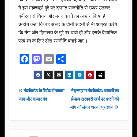
ने इस महत्वपूर्ण मुद्दे पर दलगत राजनीति से ऊपर उठकर
गंभीरता से चिंतन और मनन करने का आह्वान किया है।
उन्होंने कहा कि वह संसद के दोनों सदनों से भी आग्रह करेंगे
कि गंगा और हिमालय के मुद्दे पर चर्चा हो और इसके वैज्ञानिक
प्रबंधन के लिए ठोस रणनीति बनाई जाए।
F
M
E
S
a
a
m
h
c
st
ail
ar
e
o
e
Post
गोलीकांड के विरोध में चक्का
नेहरूग्राम गोलीकांडः घायलों का
b
d
जाम और बाजार बंद
ईलाज सरकारी खर्च पर करने की
navigation
o
o
मांग को लेकर धरना, प्रदर्शन
o
n
k