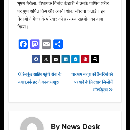
भूषण गैरोला, विधायक विनोद कंडारी ने उनके पार्थिव शरीर
पर पुष्प अर्पित किए और अपनी शोक संवेदना जताई। इन
नेताओं ने मेजर के परिवार को हरसंभव सहयोग का वादा
किया।
F
M
E
S
a
a
m
h
c
st
ail
ar
e
o
e
Post
हेमकुंड साहिब पहुंचे सेना के
चारधाम यात्रा की तैयारियों को
b
d
जवान,बर्फ हटाने का काम शुरू
परखने के लिए सात जिलों में
navigation
o
o
मॉकड्रिल
o
n
k
By
News Desk