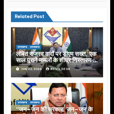
Related Post
उत्तराखण्ड
उत्तराखण्ड
लंबित राजस्व वादों पर डीएम सख्त, एक
साल पुराने मामलों के शीघ्र निस्तारण के
आदेश…
JAN 22, 2026
NEWS DESK
उत्तराखण्ड
उत्तराखण्ड
“जन–जन की सरकार, जन–जन के