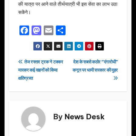
की यात्रा पर आने वाले तीर्थयात्री भी इस सेवा का लाभ उठा
सकेंगे।
F
M
E
S
a
a
m
h
c
st
ail
ar
e
o
e
Post
तेज रफ्तार ट्रक ने टक्कर
देश के सबसे कठोर “दंगारोधी”
b
d
मारकर कई वाहनों को किया
कनून पर धामी सरकार की मुहर
navigation
o
o
क्षतिग्रस्त
o
n
k
By
News Desk