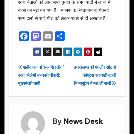
अन्य नेताओं को लोकसभा चुनाव के समय पार्टी में लाना भी
बहस का मुद्दा बन गया है। भाजपा के निष्ठावान कार्यकर्ता
अन्य दलों से आई भीड़ को लेकर पहले से ही असहज हैं।
F
M
E
S
a
a
m
h
c
st
ail
ar
e
o
e
Post
शहीद जवानों के आश्रितों को
उत्तराखण्ड की मंगलौर सीट से
b
d
स्वत: मिलेगी सरकारी नौकरी:
कांग्रेस प्रत्याशी काजी
navigation
o
o
मुख्यमंत्री धामी
निजामुद्दीन ने मार ली बाजी
o
n
k
By
News Desk