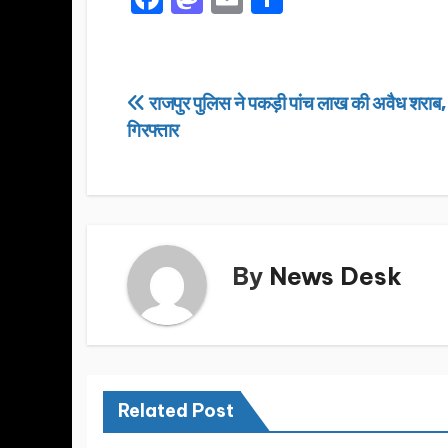
a
a
m
h
c
st
ail
ar
e
o
e
Post
राजपुर पुलिस ने पकड़ी पांच लाख की अवैध शराब,
b
d
गिरफ्तार
navigation
o
o
o
n
k
By
News Desk
Related Post