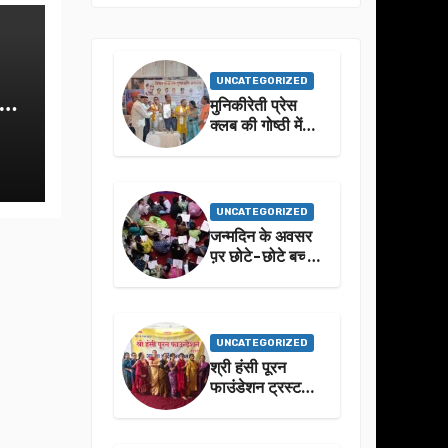
UNCATEGORIZED
क-
मुनिकीरेती प्रेस
क्लब की गोष्ठी में
बहुगुणा जी के जीवन
से प्रेरणा लेने पर
जोर
UNCATEGORIZED
जन्मदिन के अवसर
प़र छोटे-छोटे बच्चो
ने किया सुंदरकांड
पाठ
UNCATEGORIZED
श्री हंसी पूरन
फाउंडेशन ट्रस्ट
द्वारा 21वां संगीतमय
सुंदरकांड
सफलतापूर्वक संपन्न