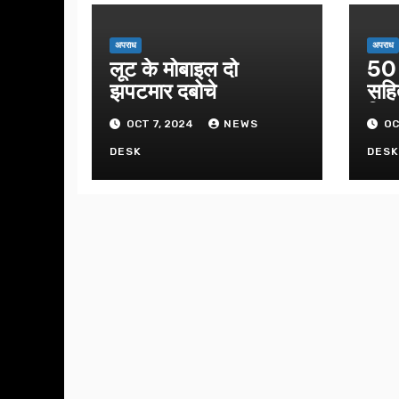
अपराध
अपराध
लूट के मोबाइल दो
50 
झपटमार दबोचे
सहि
गिफ्
OCT 7, 2024
NEWS
OC
DESK
DES