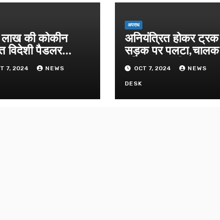
अपराध
लाख की कोकीन
अनियंत्रित होकर ट्रक
त विदेशी पैडलर
सड़क पर पलटा,चाल
तार
परिचालक गंभीर
T 7, 2024
NEWS
OCT 7, 2024
NEWS
K
DESK