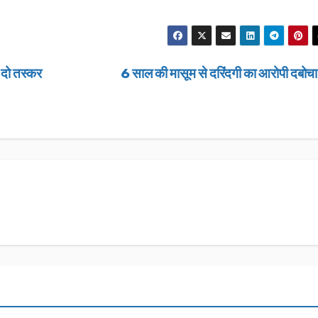
 दो तस्कर
6 साल की मासूम से दरिंदगी का आरोपी दबोच
उत्तराखण्ड
उत्तराखण्ड
लंबित राजस्व 
डीएम सख्त, ए
मामलों के शीघ
JANUARY 22
के आदेश…
NEWS DESK