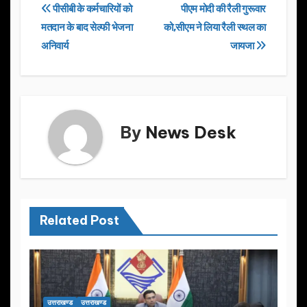
e
o
e
Post
पीसीबी के कर्मचारियों को
पीएम मोदी की रैली गुरूवार
b
d
मतदान के बाद सेल्फी भेजना
को,सीएम ने लिया रैली स्थल का
navigation
o
o
अनिवार्य
जायजा
o
n
k
By
News Desk
Related Post
उत्तराखण्ड
उत्तराखण्ड