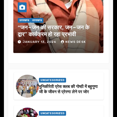
उत्तराखण्ड
उत्तराखण्ड
 जन–जन के
यूजेवीएन लिमिटेड की 132वीं बोर्ड बैठ
्रभावी
में कई अहम प्रस्तावों को मंजूरी
NEWS DESK
JANUARY 13, 2026
NEWS DESK
UNCATEGORIZED
मुनिकीरेती प्रेस क्लब की गोष्ठी में बहुगुणा
जी के जीवन से प्रेरणा लेने पर जोर
UNCATEGORIZED