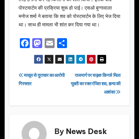
पोस्टमार्टम की प्रक्रिया शुरू हो पाई। एसओ बुग्गावाला
मनोज शर्मा ने बताया कि शव को पोस्टमार्टम के लिए भेज दिया
था। साथ ही मामला भी शांत कर दिया गया था।
F
M
E
S
a
a
m
h
c
st
ail
ar
e
o
e
Post
मासूम से दुराचार का आरोपी
राजमार्ग पर सड़क किनारे मिला
b
d
गिरफ्तार
युवती का रक्त रंजित शव, हत्या की
navigation
o
o
आशंका
o
n
k
By
News Desk