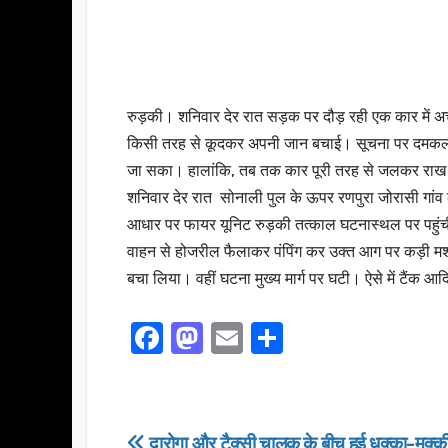
रुड़की। शनिवार देर रात सड़क पर दौड़ रही एक कार में
किसी तरह से कूदकर अपनी जान बचाई। सूचना पर दमकल व
जा सका। हालांकि, तब तक कार पूरी तरह से जलकर राख
शनिवार देर रात सोनाली पुल के ऊपर रणपुरा जोरासी गांव
आधार पर फायर यूनिट रुड़की तत्काल घटनास्थल पर पहुंची।
वाहन से होजरील फैलाकर पंपिंग कर उक्त आग पर कड़ी मशक्
बचा लिया। वहीं घटना मुख्य मार्ग पर घटी। ऐसे में टैं
F
M
E
S
a
a
m
h
c
st
ail
ar
e
o
e
दारोगा और टैक्सी चालक के बीच हुई धक्का-मुुक्क