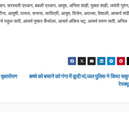
ान, सरस्वती प्रधान, बबली प्रधान, आयुष, अनिता शाही, मुक्ता शाही, जयंती गुरुंग
, रीना, आयुषी, पारुल, सनाया, सावित्री, आयुष, विजेन, अराध्या, वैशाली, आचार्य संद
्य राहुल सती, आचर्य पुष्कर कैंथोला, आचर्य अंकित भटृ, आचर्य तरुण सती, अनिल
वृक्षारोपण
बच्चे को बचाने को गंगा में कूदी मां,जल पुलिस ने किया स
उत्तराखण्ड
उत्तराखण्ड
लंबित राजस्व व
रेस्क्य
डीएम सख्त, एक
मामलों के शीघ्
JANUARY 22,
के आदेश…
NEWS DESK