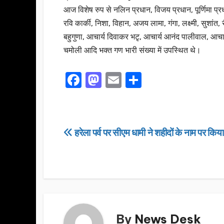
आज विशेष रुप से नलिन प्रधान, विजय प्रधान, पूर्णिमा प्रध
रवि कार्की, निशा, विहान, अजय लामा, गंगा, लक्ष्मी, सुशांत
बहुगुणा, आचार्य दिवाकर भटृ, आचार्य आनंद पालीवाल, आचार
चमोली आदि भक्त गण भारी संख्या में उपस्थित थे।
F
M
E
S
a
a
m
h
c
st
ail
ar
e
o
e
Post
हरेला पर्व पर सीएम धामी ने शहीदों के नाम पर किया 
b
d
navigation
o
o
o
n
k
By
News Desk