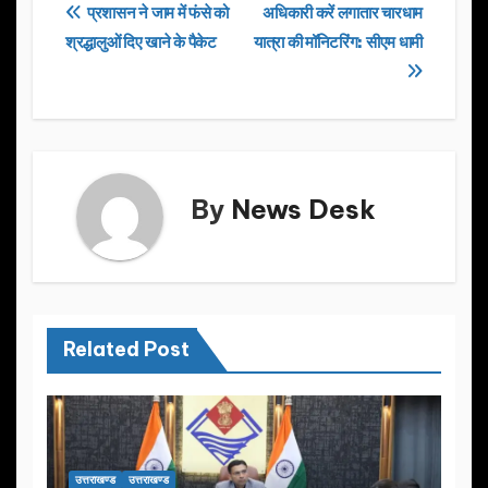
e
o
e
Post
प्रशासन ने जाम में फंसे को
अधिकारी करें लगातार चारधाम
b
d
श्रद्धालुओं दिए खाने के पैकेट
यात्रा की मॉनिटरिंग: सीएम धामी
navigation
o
o
o
n
k
By
News Desk
Related Post
उत्तराखण्ड
उत्तराखण्ड