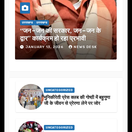
उत्तराखण्ड
उत्तराखण्ड
उत्तराख
यूजेवीएन लिमिटेड की 132वीं बोर्ड बैठक
जनत
में कई अहम प्रस्तावों को मंजूरी
ने स
JANUARY 13, 2026
NEWS DESK
J
UNCATEGORIZED
मुनिकीरेती प्रेस क्लब की गोष्ठी में बहुगुणा
जी के जीवन से प्रेरणा लेने पर जोर
UNCATEGORIZED