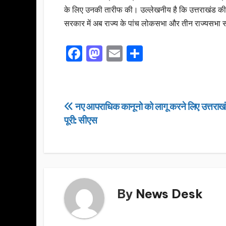
के लिए उनकी तारीफ की। उल्लेखनीय है कि उत्तराखंड की 
सरकार में अब राज्य के पांच लोकसभा और तीन राज्यसभा स
F
M
E
S
a
a
m
h
c
st
ail
ar
e
o
e
Post
नए आपराधिक कानूनो को लागू करने लिए उत्तराखं
b
d
पूरी: सीएस
navigation
o
o
o
n
k
By
News Desk