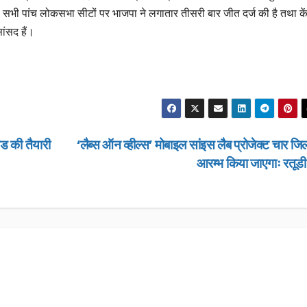
सभी पांच लोकसभा सीटों पर भाजपा ने लगातार तीसरी बार जीत दर्ज की है तथा कें
ांसद हैं।
ड की तैयारी
‘लैब्स ऑन व्हील्स’ मोबाइल सांइस लैब प्रोजेक्ट चार जिलों
आरम्भ किया जाएगाः रतूड
उत्तराखण्ड
उत्तराखण्ड
उत्तराखण्ड
उत्तराखण्ड
लंबित राजस्व वादों पर
“जन–जन की
डीएम सख्त, एक साल पुराने
जन–जन के द्
मामलों के शीघ्र निस्तारण
कार्यक्रम हो 
JANUARY 22, 2026
JANUARY 13
के आदेश…
NEWS DESK
NEWS DESK