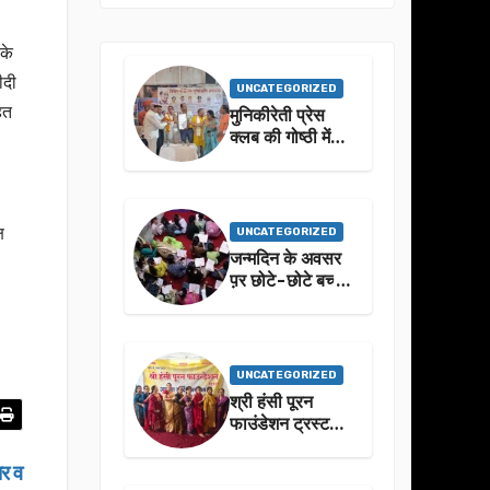
 के
ीदी
UNCATEGORIZED
हत
मुनिकीरेती प्रेस
क्लब की गोष्ठी में
बहुगुणा जी के जीवन
से प्रेरणा लेने पर
जोर
ष
UNCATEGORIZED
जन्मदिन के अवसर
प़र छोटे-छोटे बच्चो
ने किया सुंदरकांड
पाठ
UNCATEGORIZED
श्री हंसी पूरन
फाउंडेशन ट्रस्ट
द्वारा 21वां संगीतमय
सुंदरकांड
ार व
सफलतापूर्वक संपन्न