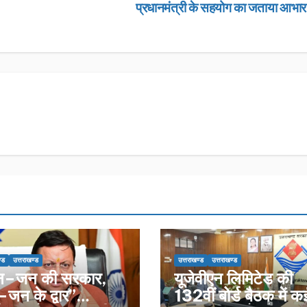
प्रधानमंत्री के सहयोग का जताया आभा
्ड
उत्तराखण्ड
उत्तराखण्ड
उत्तराखण्ड
न–जन की सरकार,
यूजेवीएन लिमिटेड की
जन के द्वार”
132वीं बोर्ड बैठक में क