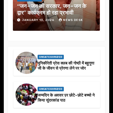
एक
“जन–जन की सरकार, जन–जन के
यूजे
के
द्वार” कार्यक्रम हो रहा प्रभावी
में 
JANUARY 13, 2026
NEWS DESK
J
UNCATEGORIZED
मुनिकीरेती प्रेस क्लब की गोष्ठी में बहुगुणा
जी के जीवन से प्रेरणा लेने पर जोर
UNCATEGORIZED
जन्मदिन के अवसर प़र छोटे-छोटे बच्चो ने
किया सुंदरकांड पाठ