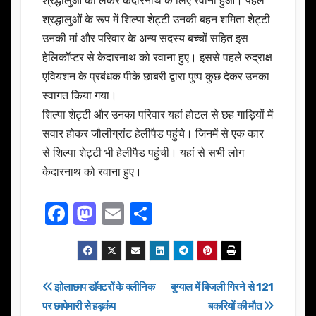
श्रद्धालुओं को लेकर केदारनाथ के लिए रवाना हुआ। पहले
श्रद्धालुओं के रूप में शिल्पा शेट्टी उनकी बहन शमिता शेट्टी
उनकी मां और परिवार के अन्य सदस्य बच्चों सहित इस
हेलिकॉप्टर से केदारनाथ को रवाना हुए। इससे पहले रुद्राक्ष
एवियशन के प्रबंधक पीके छाबरी द्वारा पुष्प कुछ देकर उनका
स्वागत किया गया।
शिल्पा शेट्टी और उनका परिवार यहां होटल से छह गाड़ियों में
सवार होकर जौलीग्रांट हेलीपैड पहुंचे। जिनमें से एक कार
से शिल्पा शेट्टी भी हेलीपैड पहुंची। यहां से सभी लोग
केदारनाथ को रवाना हुए।
F
M
E
S
a
a
m
h
c
st
ail
ar
e
o
e
Post
झोलाछाप डाॅक्टरों के क्लीनिक
बुग्याल में बिजली गिरने से 121
b
d
पर छापेमारी से हड़कंप
बकरियों की मौत