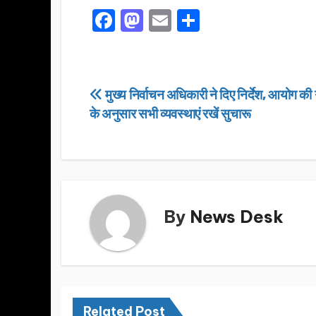
F
M
E
S
a
a
m
h
c
st
ail
ar
e
o
e
Post
मुख्य निर्वाचन अधिकारी ने दिए निर्देश, आयोग क
b
d
के अनुसार सभी व्यवस्थाएं रखें सुचारू
navigation
o
o
o
n
k
By
News Desk
Related Post