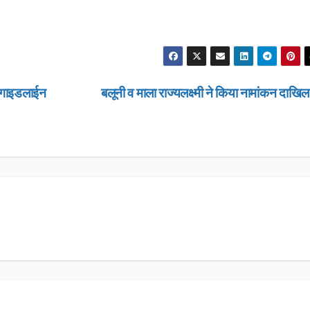
ी गाइडलाईन
बलूनी व माला राज्यलक्ष्मी ने किया नामांकन दाखि
उत्तराखण्ड
उत्तराखण्ड
लंबित राजस्व 
डीएम सख्त, ए
मामलों के शीघ
JANUARY 22
के आदेश…
NEWS DESK