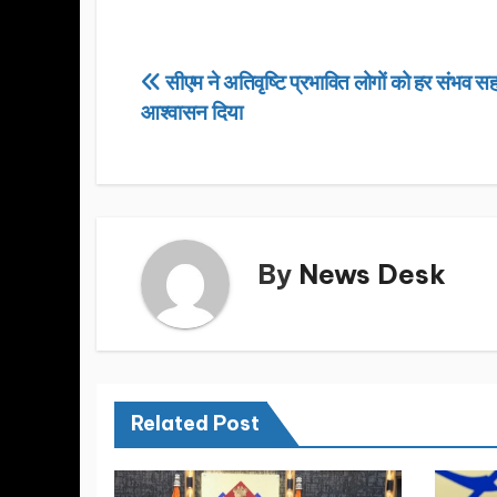
a
a
m
h
c
st
ail
ar
e
o
e
Post
सीएम ने अतिवृष्टि प्रभावित लोगों को हर संभव स
b
d
आश्वासन दिया
navigation
o
o
o
n
k
By
News Desk
Related Post