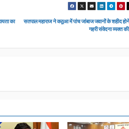
हायता का
सतपाल महाराज ने कठूआ में पांच जांबाज जवानों के शहीद होन
गहरी संवेदना व्यक्त क
उत्तराखण्ड
उत्तराखण्ड
लंबित राजस्व वा
डीएम सख्त, एक 
मामलों के शीघ्र
JANUARY 22, 
के आदेश…
NEWS DESK