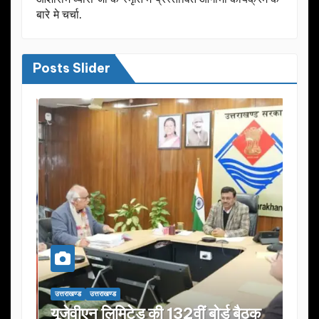
बारे मे चर्चा.
Posts Slider
उत्तराखण्ड
उत्तराखण्ड
उत्तराख
यूजेवीएन लिमिटेड की 132वीं बोर्ड बैठक
जनता