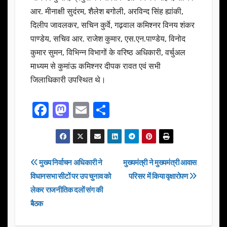
आर. मीनाक्षी सुदंरम, शैलेश बगोली, अरविन्द सिंह ह्यांकी,
दिलीप जावलकर, सचिन कुर्वे, गढ़वाल कमिश्नर विनय शंकर
पाण्डेय, सचिव आर. राजेश कुमार, एस.एन.पाण्डेय, विनोद
कुमार सुमन, विभिन्न विभागों के वरिष्ठ अधिकारी, वर्चुअल
माध्यम से कुमांऊ कमिश्नर दीपक रावत एवं सभी
जिलाधिकारी उपस्थित थे।
F
M
E
S
a
a
m
h
c
st
ail
ar
e
o
e
Post
मुख्य निर्वाचन अधिकारी ने
मुख्यमंत्री ने मुख्यमंत्री आवास
b
d
विधानसभा सीटों पर उप चुनाव को
परिसर में किया वृक्षारोपण
navigation
o
o
लेकर राजनीतिक दलों संग की
o
n
बैठक
k