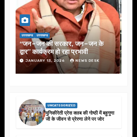
उत्तराखण्ड
उत्तराखण्ड
उत्तरा
यूजेवीएन लिमिटेड की 132वीं बोर्ड बैठक
जनत
में कई अहम प्रस्तावों को मंजूरी
ने 
JANUARY 13, 2026
NEWS DESK
J
UNCATEGORIZED
मुनिकीरेती प्रेस क्लब की गोष्ठी में बहुगुणा
जी के जीवन से प्रेरणा लेने पर जोर