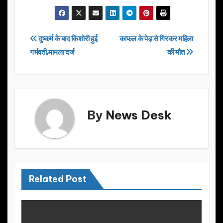
a
a
m
h
c
st
ail
ar
e
o
e
Post
दुष्कर्म के बाद किशोरी हुई
काफल के पेड़ से गिरकर महिला
b
d
गर्भवती,मामला दर्ज
की मौत
navigation
o
o
o
n
k
By
News Desk
Related Post