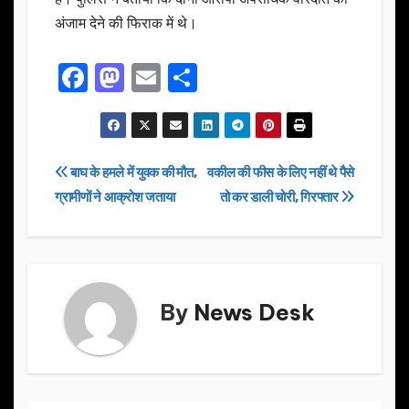
अंजाम देने की फिराक में थे।
F
M
E
S
a
a
m
h
c
st
ail
ar
e
o
e
Post
बाघ के हमले में युवक की मौत,
वकील की फीस के लिए नहीं थे पैसे
b
d
ग्रामीणों ने आक्रोश जताया
तो कर डाली चोरी, गिरफ्तार
navigation
o
o
o
n
k
By
News Desk