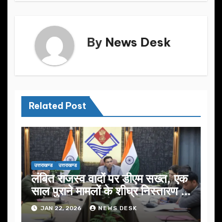
k
By
News Desk
Related Post
उत्तराखण्ड
उत्तराखण्ड
लंबित राजस्व वादों पर डीएम सख्त, एक
साल पुराने मामलों के शीघ्र निस्तारण के
आदेश…
JAN 22, 2026
NEWS DESK