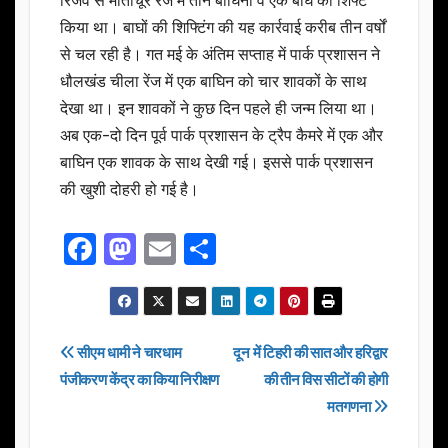
रिजर्व से मोतीचूर रेंज में तीन बाघिनों व एक बाघ को शिफ्ट
किया था। बाघों की शिफ्टिंग की यह कार्रवाई करीब तीन वर्षों
से चल रही है। गत मई के अंतिम सप्ताह में पार्क प्रशासन ने
धौलखंड चीला रेंज में एक बाघिन को चार शावकों के साथ
देखा था। इन शावकों ने कुछ दिन पहले ही जन्म लिया था।
अब एक-दो दिन पूर्व पार्क प्रशासन के ट्रैप कैमरे में एक और
बाघिन एक शावक के साथ देखी गई। इससे पार्क प्रशासन
की खुशी दोहरी हो गई है।
F
M
E
S
a
a
m
h
c
st
ail
ar
e
o
e
Post
सीएम धामी ने चारधाम
दून में टिहरी की सात और हरिद्वार
b
d
पंजीकरण केंद्र का किया निरीक्षण
की तीन विस सीटों की होगी
navigation
o
o
मतगणना
o
n