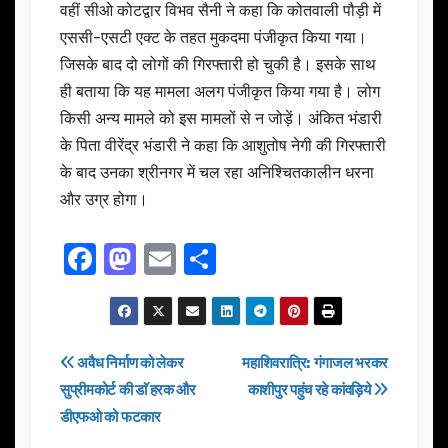
वहीं सीओ कोटद्वार विभव सैनी ने कहा कि कोतवाली पौड़ी में
एससी-एसटी एक्ट के तहत मुकदमा पंजीकृत किया गया।
जिसके बाद दो लोगों की गिरफ्तारी हो चुकी है। इसके साथ
ही बताया कि यह मामला अलग पंजीकृत किया गया है। लोग
किसी अन्य मामले को इस मामलों से न जोड़ें। अंकित भंडारी
के पिता वीरेंद्र भंडारी ने कहा कि आशुतोष नेगी की गिरफ्तारी
के बाद उनका श्रीनगर में चल रहा अनिश्चितकालीन धरना
और उग्र होगा।
F
M
E
S
a
a
m
h
c
st
ail
ar
e
o
e
Post
अवैध निर्माण को लेकर
महाशिवरात्रि: गंगाजल भरकर
b
d
सुप्रीमकोर्ट की डाॅ हरक और
काशीपुर पहुंच रहे कांवड़िये
navigation
o
o
डीएफओ को फटकार