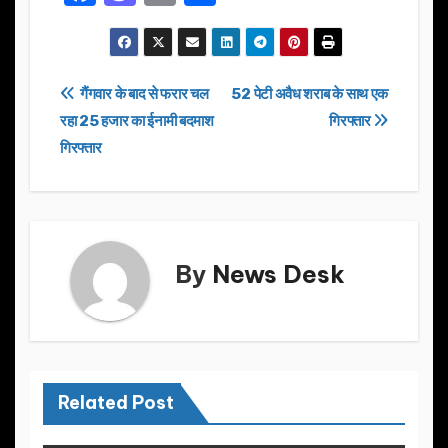
a
a
m
h
c
st
ail
ar
e
o
e
Post
गैंगवार के बाद से फरार चल
52 पेटी अवैध शराब के साथ एक
b
d
रहा 25 हजार का ईनामी बदमाश
गिरफ्तार
navigation
o
o
गिरफ्तार
o
n
k
By
News Desk
Related Post