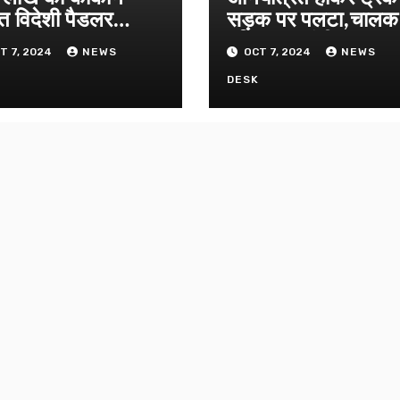
त विदेशी पैडलर
सड़क पर पलटा,चाल
तार
परिचालक गंभीर
T 7, 2024
NEWS
OCT 7, 2024
NEWS
K
DESK