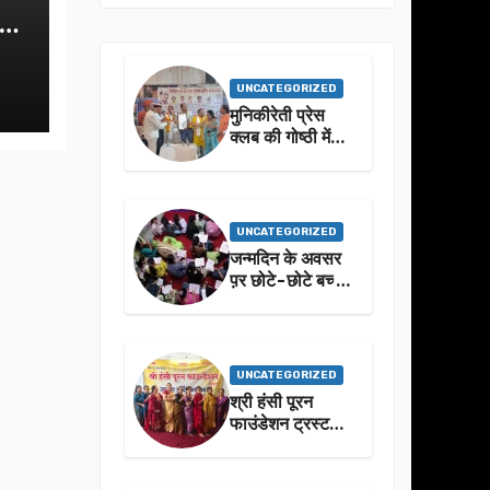
क-
UNCATEGORIZED
मुनिकीरेती प्रेस
क्लब की गोष्ठी में
बहुगुणा जी के जीवन
से प्रेरणा लेने पर
जोर
UNCATEGORIZED
जन्मदिन के अवसर
प़र छोटे-छोटे बच्चो
ने किया सुंदरकांड
पाठ
UNCATEGORIZED
श्री हंसी पूरन
फाउंडेशन ट्रस्ट
द्वारा 21वां संगीतमय
सुंदरकांड
सफलतापूर्वक संपन्न