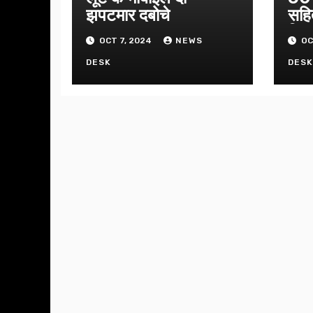
झपटमार दबोचे
सहि
गिफ्
OCT 7, 2024
NEWS
OC
DESK
DES