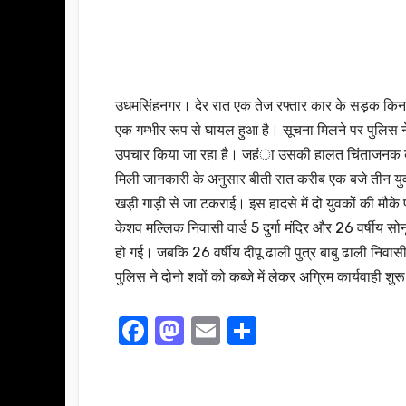
उधमसिंहनगर। देर रात एक तेज रफ्तार कार के सड़क किनारे 
एक गम्भीर रूप से घायल हुआ है। सूचना मिलने पर पुलिस ने श
उपचार किया जा रहा है। जहंा उसकी हालत चिंताजनक ब
मिली जानकारी के अनुसार बीती रात करीब एक बजे तीन युव
खड़ी गाड़ी से जा टकराई। इस हादसे में दो युवकों की मौके
केशव मल्लिक निवासी वार्ड 5 दुर्गा मंदिर और 26 वर्षीय स
हो गई। जबकि 26 वर्षीय दीपू ढाली पुत्र बाबु ढाली निवासी
पुलिस ने दोनो शवों को कब्जे में लेकर अग्रिम कार्यवाही शुर
F
M
E
S
a
a
m
h
c
st
ail
ar