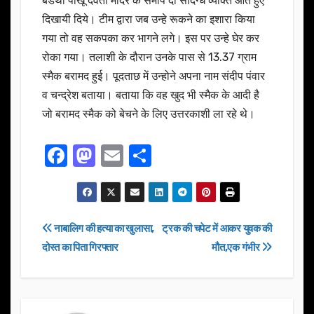
बडेथी पोखू देवता मंदिर के समीप दो संदिग्ध व्यक्ति आते हुए
दिखायी दिये। टीम द्वारा जब उन्हे रूकने का इशारा किया
गया तो वह सकपका कर भागने लगे। इस पर उन्हे घेर कर
रोका गया। तलाशी के दौरान उनके पास से 13.37 ग्राम
स्मैक बरामद हुई। पूदताछ में उन्होने अपना नाम संदीप पंवार
व चन्द्रेश बताया। बताया कि वह खुद भी स्मैक के आदी है
जो बरामद स्मैक को बेचने के लिए उत्तरकाशी ला रहे थे।
F
M
E
S
a
a
m
h
c
st
ail
ar
e
o
e
Post
नाबालिग की हत्या का खुलासा,
ट्रक की चपेट में आकर युवक की
b
d
दोस्त का पिता गिरफ्तार
मौत,एक गंभीर
navigation
o
o
o
n
k